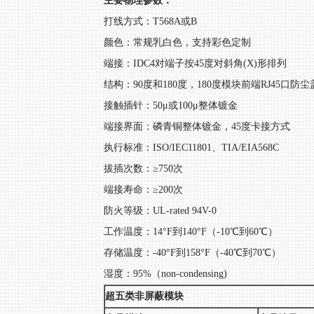
主要物理参数：
打线方式：T568A或B
颜色：常规乳白色，支持彩色定制
端接：IDC4对端子按45度对斜角(X)形排列
结构：90度和180度，180度模块前端RJ45口防尘
接触插针：50μ或100μ整体镀金
端接界面：磷青铜整体镀金，45度卡接方式
执行标准：ISO/IEC11801、TIA/EIA568C
拔插次数：≥750次
端接寿命：≥200次
防火等级：UL-rated 94V-0
工作温度：14°F到140°F（-10℃到60℃）
存储温度：-40°F到158°F（-40℃到70℃）
湿度：95%（non-condensing)
超五类非屏蔽模块