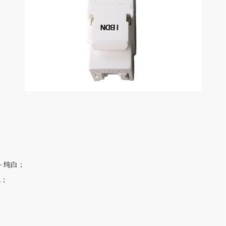
1－纯白；
色；