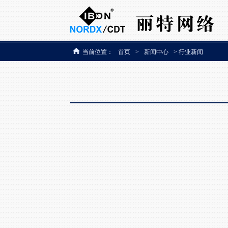
当前位置：
首页
>
新闻中心
> 行业新闻