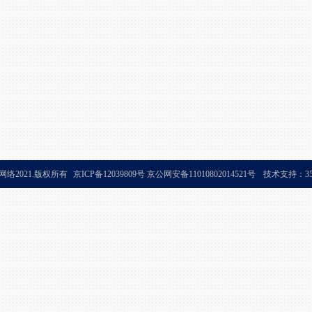
网络2021.版权所有
京ICP备12039809号
京公网安备11010802014521号
技术支持：3